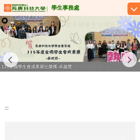
跳
學生事務處
到
主
要
內
容
區
115全國學生會成果展社榮獲-卓越獎
:::