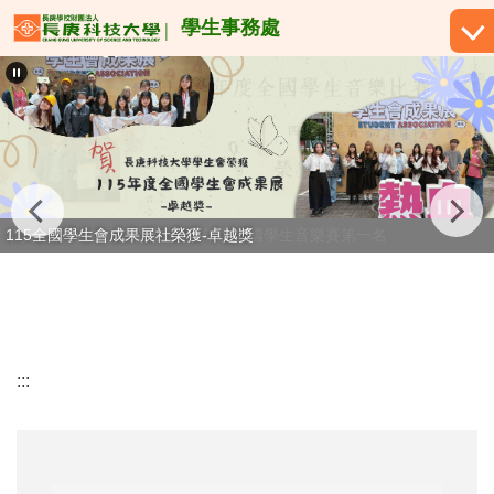
跳
學生事務處
到
主
要
內
容
區
恭賀！許宥佳同學榮獲114學年度全國學生音樂賽第一名
115全國學生會成果展社榮獲-卓越獎
:::