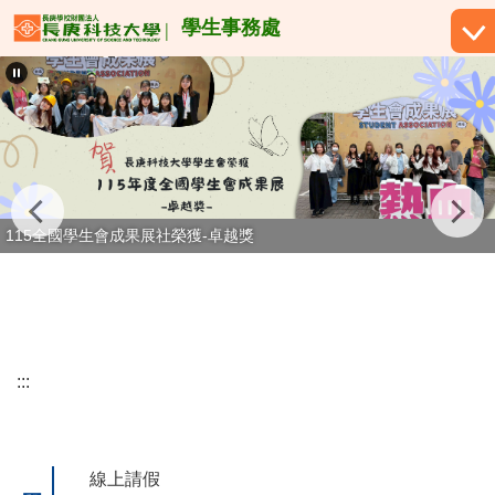
跳
學生事務處
到
主
要
內
容
區
115全國學生會成果展社榮獲-卓越獎
:::
線上請假