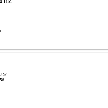
機 1151
動
u.tw
56