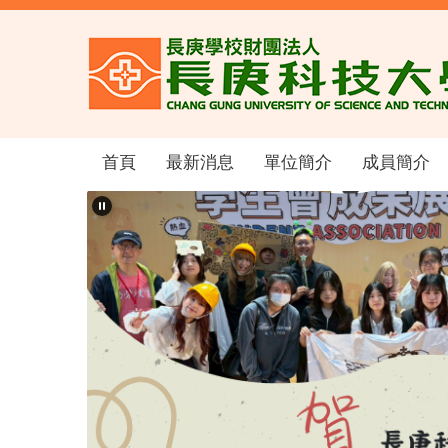
跳
到
主
要
內
容
區
首頁
最新消息
單位簡介
成員簡介