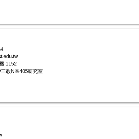
組
.edu.tw
機 1152
/三教N區405研究室
w