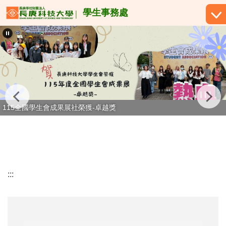
跳
學生事務處
到
主
要
內
容
區
115全國學生會成果展社榮獲-卓越獎
:::