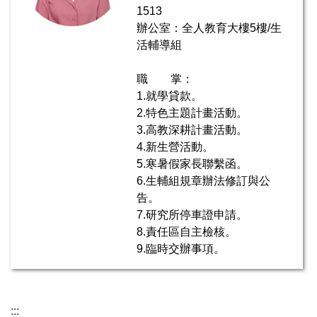
1513
辦公室：全人教育大樓5樓/生
活輔導組
職 掌：
1.就學貸款。
2.特色主題計畫活動。
3.高教深耕計畫活動。
4.新生營活動。
5.寒暑假家長聯繫函。
6.生輔組規章辦法修訂與公
告。
7.研究所停車證申請。
8.責任區自主檢核。
9.臨時交辦事項。
:::