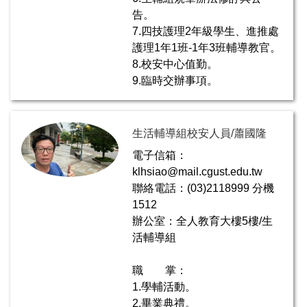
告。
7.四技護理2年級學生、進推處
護理1年1班-1年3班輔導教官。
8.校安中心值勤。
9.臨時交辦事項。
生活輔導組校安人員/蕭國隆
電子信箱：
klhsiao@mail.cgust.edu.tw
聯絡電話：(03)2118999 分機
1512
辦公室：全人教育大樓5樓/生
活輔導組
職 掌：
1.學輔活動。
2.畢業典禮。