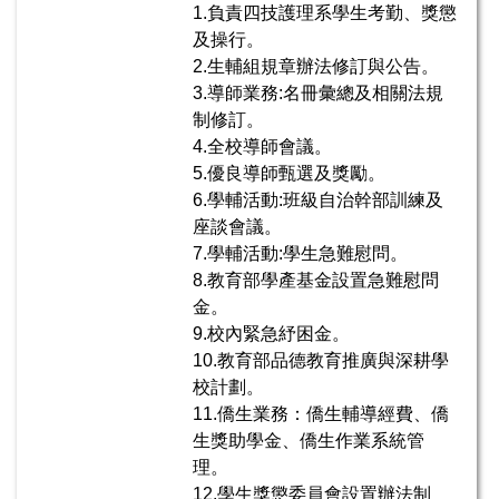
1.負責四技護理系學生考勤、獎懲
及操行。
2.生輔組規章辦法修訂與公告。
3.導師業務:名冊彙總及相關法規
制修訂。
4.全校導師會議。
5.優良導師甄選及獎勵。
6.學輔活動:班級自治幹部訓練及
座談會議。
7.學輔活動:學生急難慰問。
8.教育部學產基金設置急難慰問
金。
9.校內緊急紓困金。
10.教育部品德教育推廣與深耕學
校計劃。
11.僑生業務：僑生輔導經費、僑
生獎助學金、僑生作業系統管
理。
12.學生獎懲委員會設置辦法制