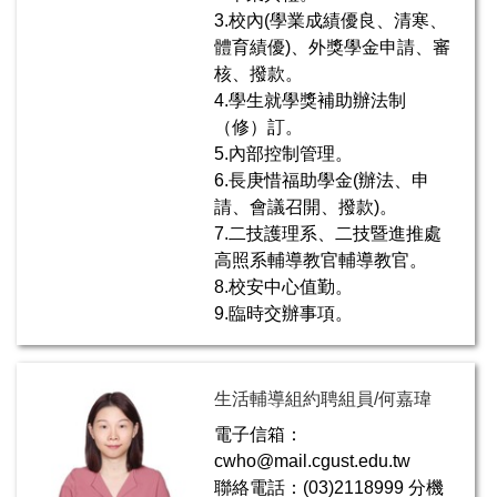
3.校內(學業成績優良、清寒、
體育績優)、外獎學金申請、審
核、撥款。
4.學生就學獎補助辦法制
（修）訂。
5.內部控制管理。
6.長庚惜福助學金(辦法、申
請、會議召開、撥款)。
7.二技護理系、二技暨進推處
高照系輔導教官輔導教官。
8.校安中心值勤。
9.臨時交辦事項。
生活輔導組約聘組員/何嘉瑋
電子信箱：
cwho@mail.cgust.edu.tw
聯絡電話：(03)2118999 分機