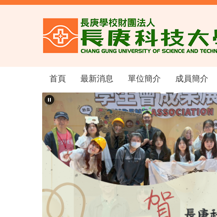
跳
到
主
要
內
容
區
首頁
最新消息
單位簡介
成員簡介