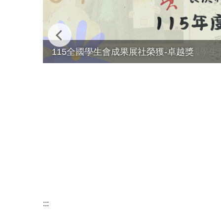
115全國學生會成果展社榮獲-卓越獎
:::