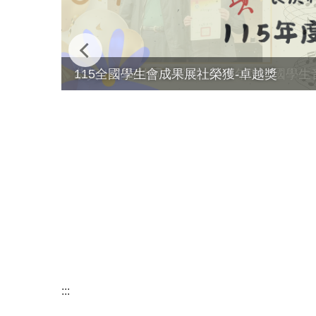
115全國學生會成果展社榮獲-卓越獎
:::