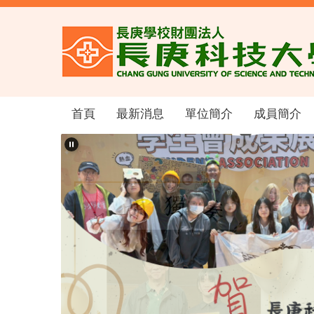
跳
到
主
要
內
容
區
首頁
最新消息
單位簡介
成員簡介