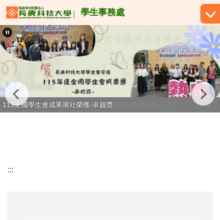
跳
學生事務處
到
主
要
內
容
區
恭賀！許宥佳同學榮獲114學年度全國學生音樂賽第一名
115全國學生會成果展社榮獲-卓越獎
:::