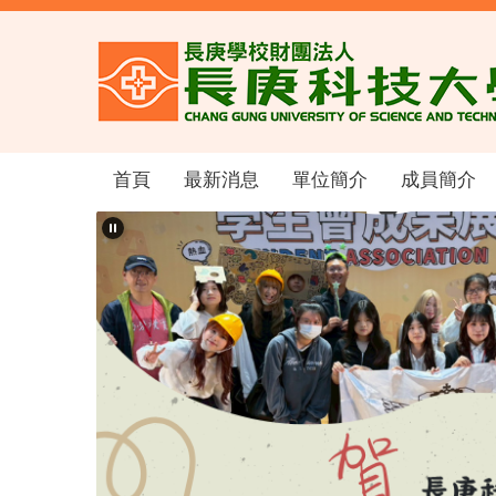
跳
到
主
要
內
容
區
首頁
最新消息
單位簡介
成員簡介