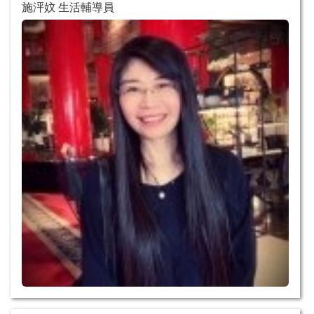
施泙妏 生活輔導員