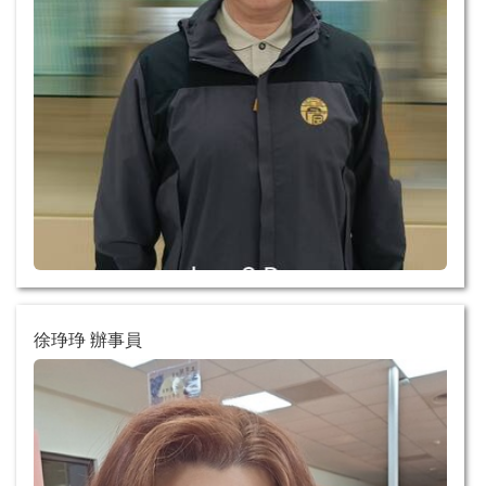
徐琤琤 辦事員