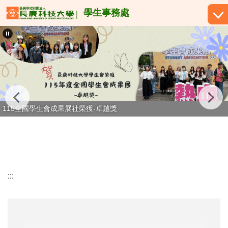
跳
學生事務處
到
主
要
內
容
區
115全國社團評鑑茶道社、學生宿舍自治委員會榮獲甲等獎
:::