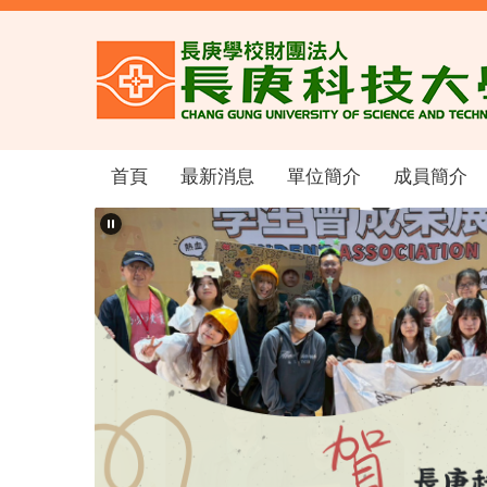
跳
到
主
要
內
容
區
首頁
最新消息
單位簡介
成員簡介