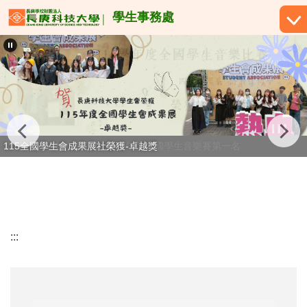
跳
學生事務處
到
主
要
內
容
區
恭賀！許宥佳同學榮獲114學年度全國學生音樂賽第一名
115全國學生會成果展社榮獲-卓越獎
:::