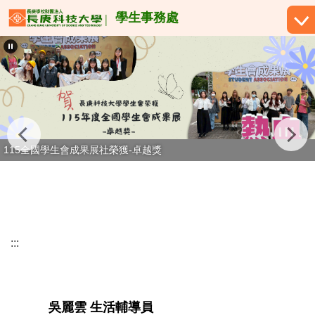
跳
學生事務處
到
主
要
內
容
區
115全國學生會成果展社榮獲-卓越獎
:::
吳麗雲 生活輔導員