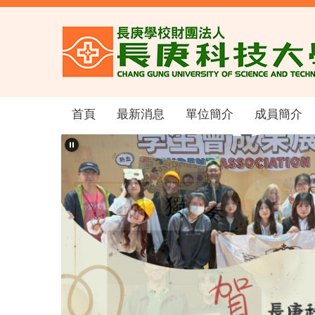
跳
到
主
要
內
容
區
首頁
最新消息
單位簡介
成員簡介