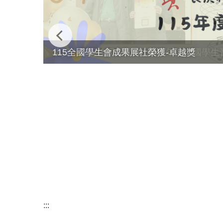
115全國學生會成果展社榮獲-卓越獎
:::