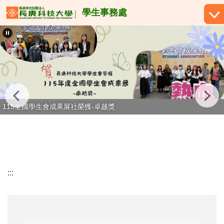
跳
學生事務處
到
主
要
內
容
區
115全國學生會成果展社榮獲-卓越獎
:::