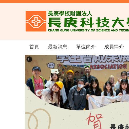
跳
到
主
要
內
容
區
首頁
最新消息
單位簡介
成員簡介