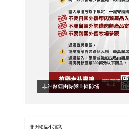
非洲豬瘟由你我一同防堵
非洲豬瘟小知識