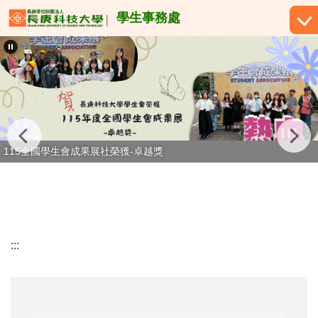
跳
學生事務處
到
主
要
內
容
區
115全國學生會成果展社榮獲-卓越獎
:::