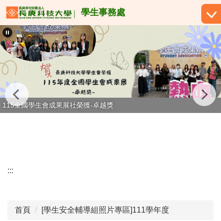
跳
學生事務處
到
主
要
內
容
區
115全國學生會成果展社榮獲-卓越獎
:::
首頁
[學生安全輔導組照片專區]111學年度