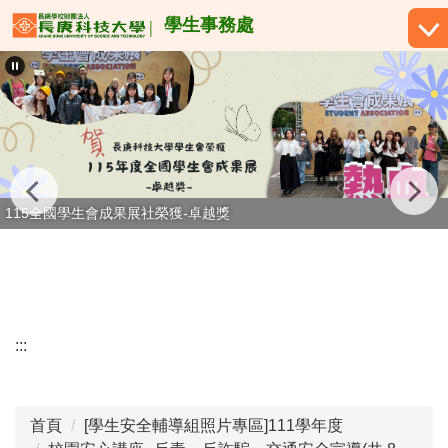
跳
學生事務處
到
主
要
內
容
區
115全國學生會成果展社榮獲-卓越獎
:::
首頁
[學生安全輔導組照片專區]111學年度