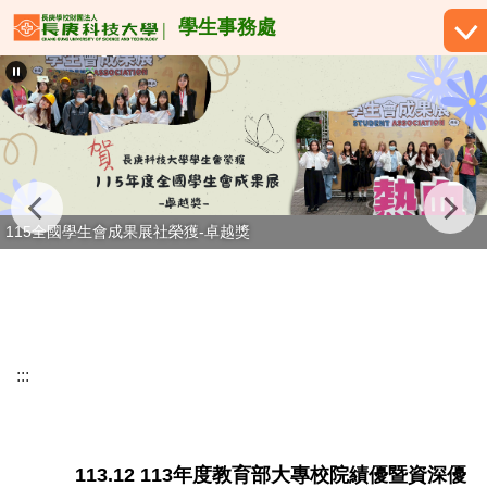
跳
學生事務處
到
主
要
內
容
區
115全國學生會成果展社榮獲-卓越獎
:::
113.12 113年度教育部大專校院績優暨資深優