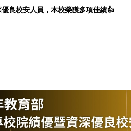
暨資深優良校安人員，本校榮獲多項佳績👍