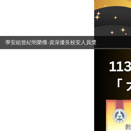
學安組曾紀明榮獲-資深優良校安人員獎