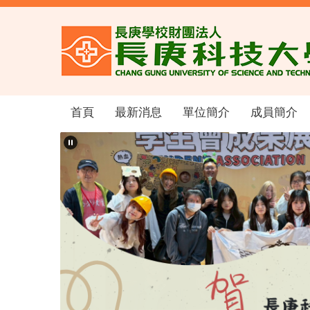
跳
到
主
要
內
容
區
首頁
最新消息
單位簡介
成員簡介