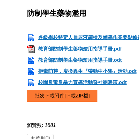
防制學生藥物濫用
各級學校特定人員尿液篩檢及輔導作業要點修正規
教育部防制學生藥物濫用指導手冊.pdf
教育部防制學生藥物濫用指導手冊.odt
拒毒萌芽，庚換異生『帶動中小學』活動.odt
校園反毒反暴力宣導活動暨社團表演.odt
批次下載附件[下載ZIP檔]
瀏覽數:
1881
友善列印