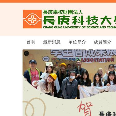
跳
到
主
要
內
容
區
首頁
最新消息
單位簡介
成員簡介