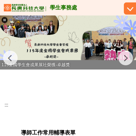
跳
學生事務處
到
主
要
內
容
區
115全國學生會成果展社榮獲-卓越獎
:::
導師工作常用輔導表單