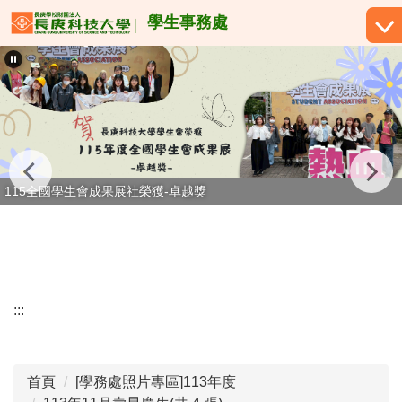
跳
學生事務處
到
主
要
內
容
區
115全國學生會成果展社榮獲-卓越獎
:::
首頁
[學務處照片專區]113年度