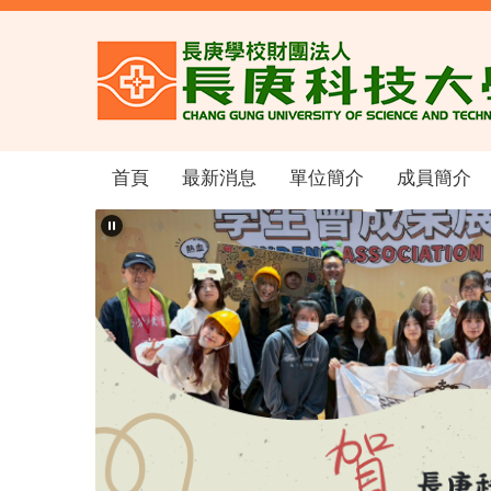
跳
到
主
要
內
容
區
首頁
最新消息
單位簡介
成員簡介