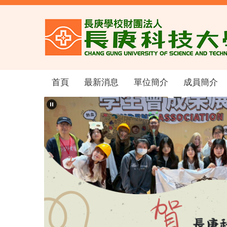
跳
到
主
要
內
容
區
首頁
最新消息
單位簡介
成員簡介