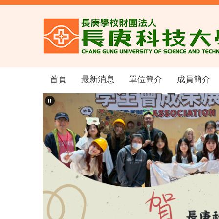
跳
到
主
要
內
容
區
首頁
最新消息
單位簡介
成員簡介