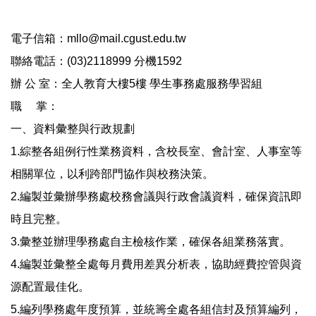
電子信箱：mllo@mail.cgust.edu.tw
聯絡電話：(03)2118999 分機1592
辦 公 室：全人教育大樓5樓 學生事務處服務學習組
職 掌：
一、資料彙整與行政規劃
1.綜整各組例行性業務資料，含校長室、會計室、人事室等
相關單位，以利跨部門協作與校務決策。
2.編製並彙辦學務處校務會議與行政會議資料，確保資訊即
時且完整。
3.彙整並辦理學務處自主檢核作業，確保各組業務落實。
4.編製並彙整全處每月費用差異分析表，協助經費控管與資
源配置最佳化。
5.編列學務處年度預算，並統籌全處各組信封及預算編列，