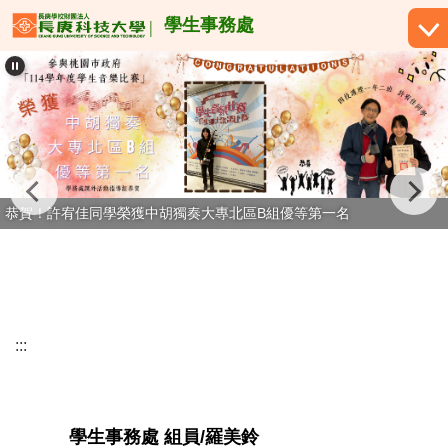
跳
學生事務處
到
主
要
內
容
區
恭賀！許宥佳同學榮獲中胡獨奏大專北區B組優等第一名
:::
學生事務處 組員/羅美鈴