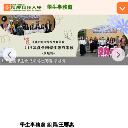
跳
學生事務處
到
主
要
內
容
區
115全國學生會成果展社榮獲-卓越獎
:::
學生事務處 組員/王璽惠