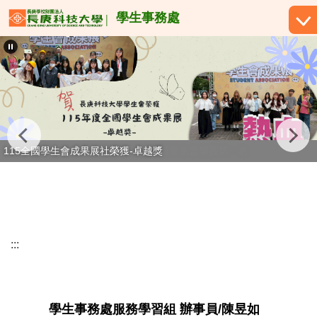
跳
學生事務處
到
主
要
內
容
區
恭賀！許宥佳同學榮獲114學年度全國學生音樂賽第一名
115全國學生會成果展社榮獲-卓越獎
:::
學生事務處服務學習組 辦事員/陳昱如