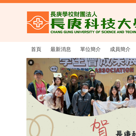
跳
到
主
要
內
容
區
首頁
最新消息
單位簡介
成員簡介