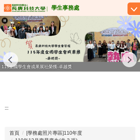
跳
學生事務處
到
主
要
內
容
區
115全國學生會成果展社榮獲-卓越獎
:::
首頁
[學務處照片專區]110年度