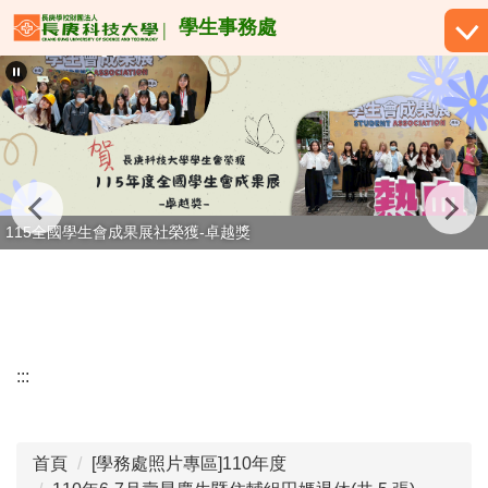
跳
學生事務處
到
主
要
內
容
區
115全國學生會成果展社榮獲-卓越獎
:::
首頁
[學務處照片專區]110年度