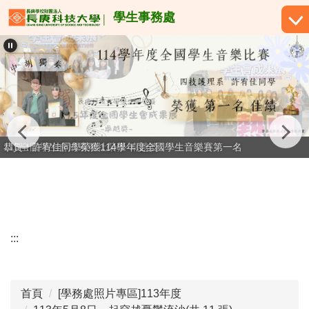
跳
學生事務處
到
主
要
內
容
區
恭賀！許宥佳同學榮獲114學年度全國學生音樂賽第一名
115全國學生會成果展社榮獲-卓越獎
:::
首頁
[學務處照片專區]113年度