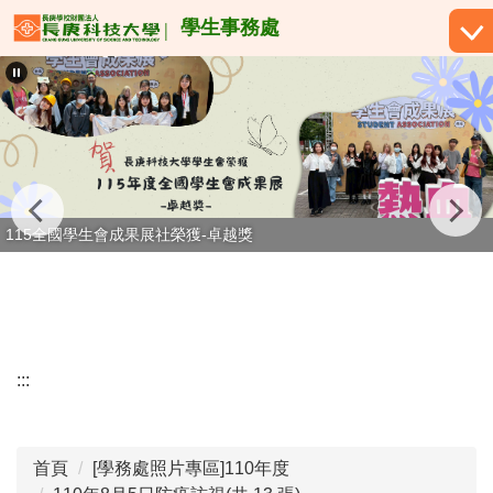
跳
學生事務處
到
主
要
內
容
區
115全國學生會成果展社榮獲-卓越獎
:::
首頁
[學務處照片專區]110年度