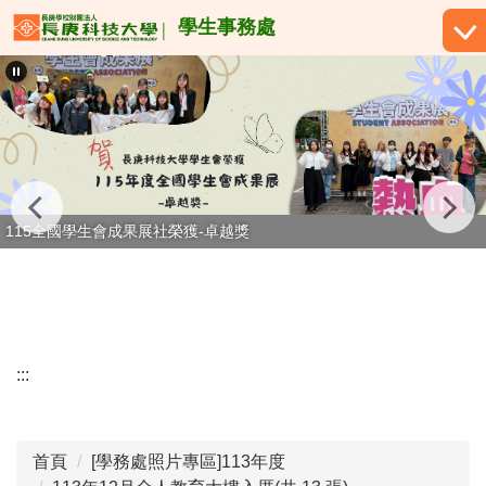
跳
學生事務處
到
主
要
內
容
區
115全國學生會成果展社榮獲-卓越獎
:::
首頁
[學務處照片專區]113年度