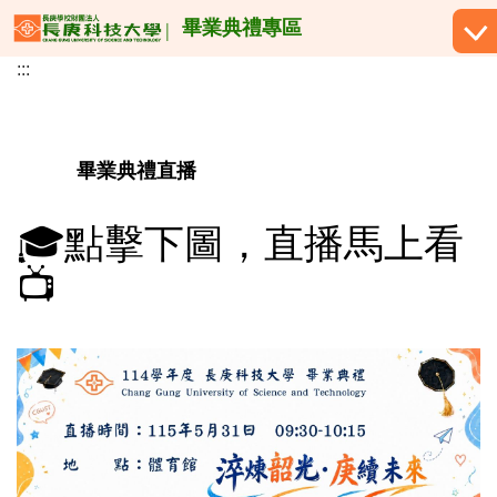
跳
畢業典禮專區
到
:::
主
要
內
容
畢業典禮直播
區
🎓點擊下圖，直播馬上看
📺