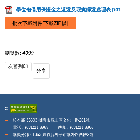
學位袍借用保證金之返還及瑕疵歸還處理表.pdf
批次下載附件[下載ZIP檔]
瀏覽數:
4099
友善列印
分享
:::
校本部 33303 桃園市龜山區文化一路261號
電話：(03)211-8999 傳真：(03)211-8866
嘉義分部 61363 嘉義縣朴子市嘉朴路西段2號