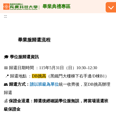
跳
畢業典禮專區
到
:::
主
要
內
容
畢業服歸還流程
區
🎓
學位服歸還資訊
📅 歸還日期時間 ：115年5月31日（日）10:30–12:30
📍 歸還地點 ：
DB挑高
（黑鐵門大樓梯下右手邊/D棟B1）
👥
歸還方式：
請以
班級為單位
統一收齊後，至DB挑高辦理
歸還
💰
保證金退還：
歸還後經確認學位服無誤，將
當場退還班
級保證金