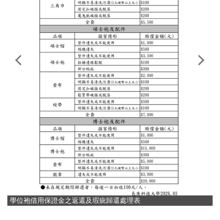
學位袍借用保證金之返還及瑕疵歸還處理表