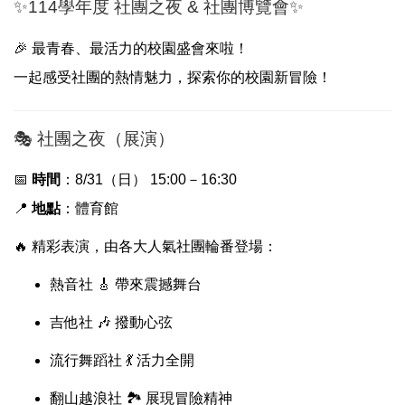
✨114學年度 社團之夜 & 社團博覽會✨
🎉 最青春、最活力的校園盛會來啦！
一起感受社團的熱情魅力，探索你的校園新冒險！
🎭 社團之夜（展演）
📅
時間
：8/31（日） 15:00－16:30
📍
地點
：體育館
🔥 精彩表演，由各大人氣社團輪番登場：
熱音社 🎸 帶來震撼舞台
吉他社 🎶 撥動心弦
流行舞蹈社 💃 活力全開
翻山越浪社 🏞 展現冒險精神