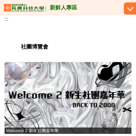
跳
新鮮人專區
到
:::
主
要
內
容
社團博覽會
區
Welcome 2 新生社團嘉年華