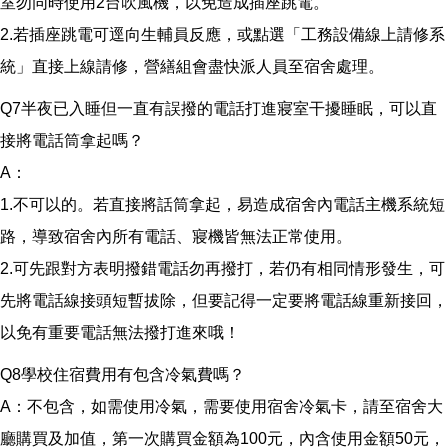
室勿同時使用2台吹風機，以免造成插座跳電。
2.若插座跳電可逕向生輔員反應，或點選「工務設備線上請修系
統」直接上線請修，營繕組會盡快派人員至宿舍處理。
Q7半夜已入睡但一直有誤撥的電話打進寢室干擾睡眠，可以直
接將電話筒拿起嗎？
A：
1.不可以的。若直接將話筒拿起，易造成宿舍內電話主機系統短
路，導致宿舍內所有電話、寢機皆無法正常使用。
2.可先跟對方表明撥錯電話勿再撥打，若仍有相同情形發生，可
先將電話線接頭短暫拔除，但要記得一定要將電話線重新接回，
以免有重要電話無法撥打進來哦！
Q8學校住宿費用有包含冷氣費嗎？
A：不包含，如需使用冷氣，需要使用宿舍冷氣卡，請至宿舍大
廳購買及加值，第一次購買金額為100元，內含使用金額50元，